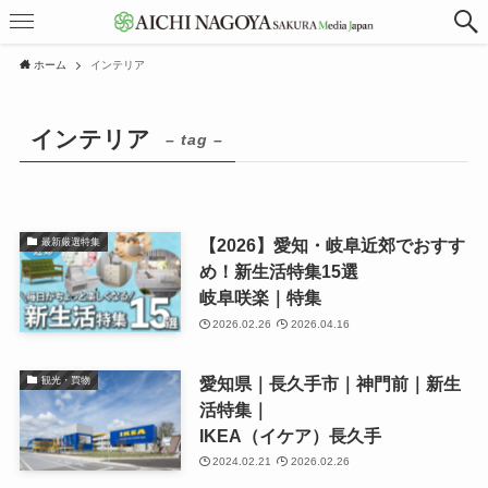
ホーム
インテリア
インテリア
– tag –
【2026】愛知・岐阜近郊でおすす
最新厳選特集
め！新生活特集15選
岐阜咲楽｜特集
2026.02.26
2026.04.16
愛知県｜長久手市｜神門前｜新生
観光・買物
活特集｜
IKEA（イケア）長久手
2024.02.21
2026.02.26