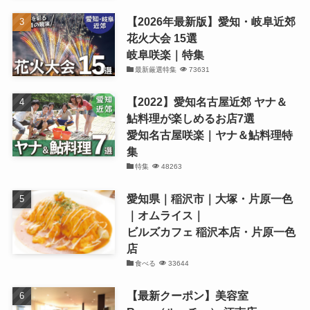
【2026年最新版】愛知・岐阜近郊
花火大会 15選
岐阜咲楽｜特集
最新厳選特集
73631
【2022】愛知名古屋近郊 ヤナ＆
鮎料理が楽しめるお店7選
愛知名古屋咲楽｜ヤナ＆鮎料理特
集
特集
48263
愛知県｜稲沢市｜大塚・片原一色
｜オムライス｜
ビルズカフェ 稲沢本店・片原一色
店
食べる
33644
【最新クーポン】美容室