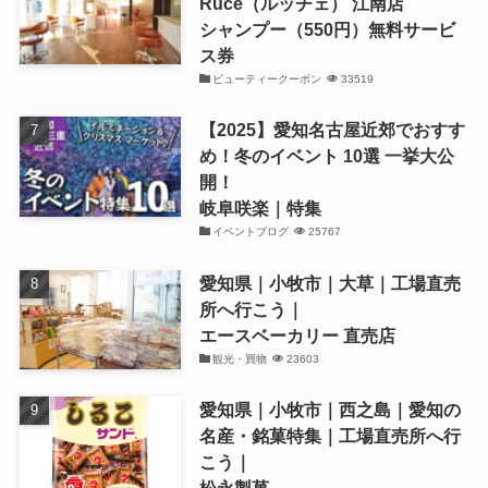
Ruce（ルッチェ） 江南店
シャンプー（550円）無料サービ
ス券
ビューティークーポン
33519
【2025】愛知名古屋近郊でおすす
め！冬のイベント 10選 一挙大公
開！
岐阜咲楽｜特集
イベントブログ
25767
愛知県｜小牧市｜大草｜工場直売
所へ行こう｜
エースベーカリー 直売店
観光・買物
23603
愛知県｜小牧市｜西之島｜愛知の
名産・銘菓特集｜工場直売所へ行
こう｜
松永製菓