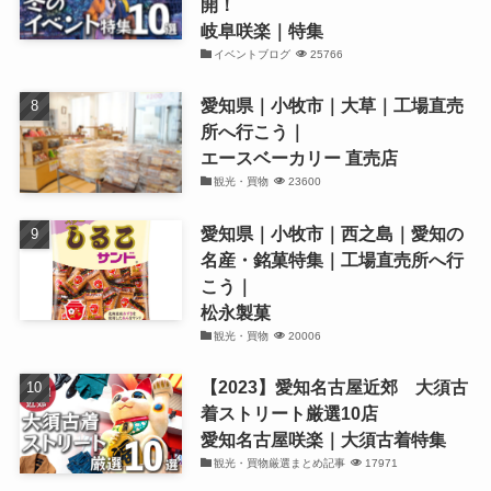
開！
岐阜咲楽｜特集
イベントブログ
25766
愛知県｜小牧市｜大草｜工場直売
所へ行こう｜
エースベーカリー 直売店
観光・買物
23600
愛知県｜小牧市｜西之島｜愛知の
名産・銘菓特集｜工場直売所へ行
こう｜
松永製菓
観光・買物
20006
【2023】愛知名古屋近郊 大須古
着ストリート厳選10店
愛知名古屋咲楽｜大須古着特集
観光・買物厳選まとめ記事
17971