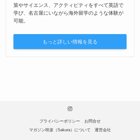
インターナショナルスクール クレマティ
ス名古屋徳重
クレマティスの「夏休み英語漬けサマースクー
ル」は、幼児（年少・年中・年長）から小学生・
中学生を対象とした、1日7時間の英語イマージョ
ン型サマープログラム。英検・TOEFL・IELTS対
策やサイエンス、アクティビティをすべて英語で
学び、名古屋にいながら海外留学のような体験が
可能。
もっと詳しい情報を見る