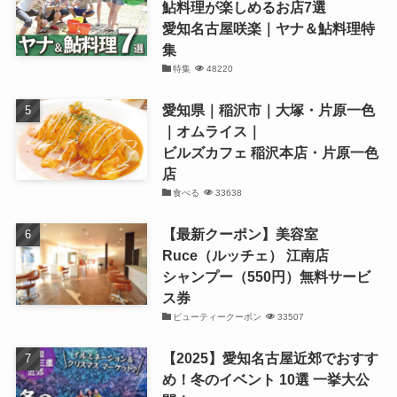
鮎料理が楽しめるお店7選
愛知名古屋咲楽｜ヤナ＆鮎料理特
集
特集
48220
愛知県｜稲沢市｜大塚・片原一色
｜オムライス｜
ビルズカフェ 稲沢本店・片原一色
店
食べる
33638
【最新クーポン】美容室
Ruce（ルッチェ） 江南店
シャンプー（550円）無料サービ
ス券
ビューティークーポン
33507
【2025】愛知名古屋近郊でおすす
め！冬のイベント 10選 一挙大公