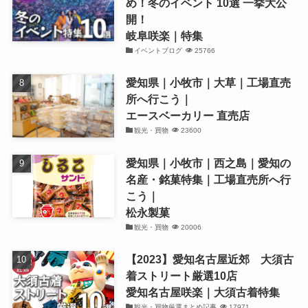
め！冬のイベント 10選 一挙大公
開！
岐阜咲楽｜特集
イベントブログ
25766
愛知県｜小牧市｜大草｜工場直売
所へ行こう｜
エースベーカリー 直売店
観光・買物
23600
愛知県｜小牧市｜西之島｜愛知の
名産・銘菓特集｜工場直売所へ行
こう｜
松永製菓
観光・買物
20006
【2023】愛知名古屋近郊 大須古
着ストリート厳選10店
愛知名古屋咲楽｜大須古着特集
観光・買物厳選まとめ記事
17971