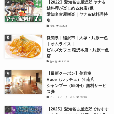
【2022】愛知名古屋近郊 ヤナ＆
鮎料理が楽しめるお店7選
愛知名古屋咲楽｜ヤナ＆鮎料理特
集
特集
48223
愛知県｜稲沢市｜大塚・片原一色
｜オムライス｜
ビルズカフェ 稲沢本店・片原一色
店
食べる
33638
【最新クーポン】美容室
Ruce（ルッチェ） 江南店
シャンプー（550円）無料サービ
ス券
ビューティークーポン
33507
【2025】愛知名古屋近郊でおすす