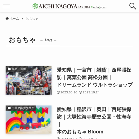
ホーム
おもちゃ
おもちゃ
– tag –
愛知県｜一宮市｜雑貨｜西尾張探
観光・買物
訪｜萬葉公園 高松分園｜
ドリームランド ウルトラショップ
2023.05.16
2023.10.24
愛知県｜稲沢市｜奥田｜西尾張探
エリア探訪ブログ
訪｜大塚性海寺歴史公園・性海寺
｜
木のおもちゃ Bloom
2022.06.01
2023.01.19