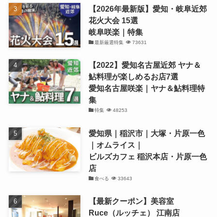
【2026年最新版】愛知・岐阜近郊
花火大会 15選
岐阜咲楽｜特集
最新厳選特集
73631
【2022】愛知名古屋近郊 ヤナ＆
鮎料理が楽しめるお店7選
愛知名古屋咲楽｜ヤナ＆鮎料理特
集
特集
48253
愛知県｜稲沢市｜大塚・片原一色
｜オムライス｜
ビルズカフェ 稲沢本店・片原一色
店
食べる
33643
【最新クーポン】美容室
Ruce（ルッチェ） 江南店