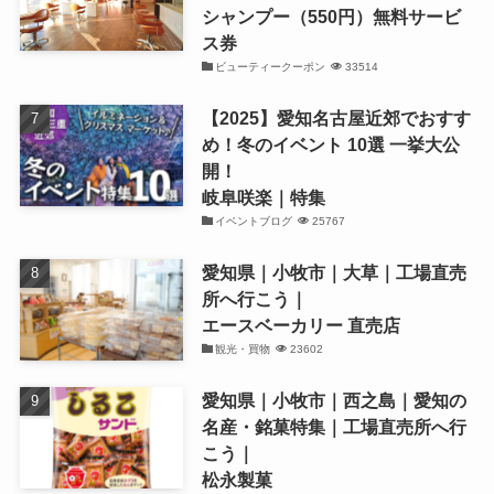
シャンプー（550円）無料サービ
ス券
ビューティークーポン
33514
【2025】愛知名古屋近郊でおすす
め！冬のイベント 10選 一挙大公
開！
岐阜咲楽｜特集
イベントブログ
25767
愛知県｜小牧市｜大草｜工場直売
所へ行こう｜
エースベーカリー 直売店
観光・買物
23602
愛知県｜小牧市｜西之島｜愛知の
名産・銘菓特集｜工場直売所へ行
こう｜
松永製菓