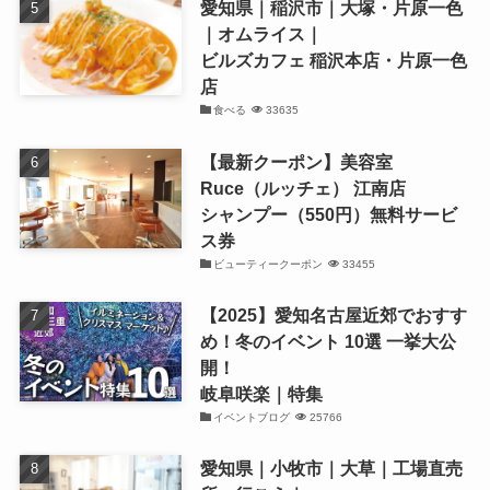
愛知県｜稲沢市｜大塚・片原一色
｜オムライス｜
ビルズカフェ 稲沢本店・片原一色
店
食べる
33635
【最新クーポン】美容室
Ruce（ルッチェ） 江南店
シャンプー（550円）無料サービ
ス券
ビューティークーポン
33455
【2025】愛知名古屋近郊でおすす
め！冬のイベント 10選 一挙大公
開！
岐阜咲楽｜特集
イベントブログ
25766
愛知県｜小牧市｜大草｜工場直売