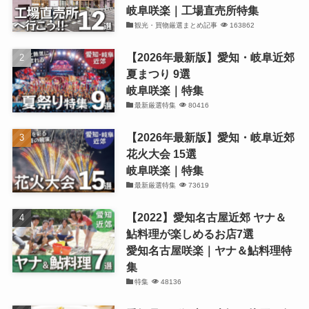
岐阜咲楽｜工場直売所特集
観光・買物厳選まとめ記事
163862
【2026年最新版】愛知・岐阜近郊
夏まつり 9選
岐阜咲楽｜特集
最新厳選特集
80416
【2026年最新版】愛知・岐阜近郊
花火大会 15選
岐阜咲楽｜特集
最新厳選特集
73619
【2022】愛知名古屋近郊 ヤナ＆
鮎料理が楽しめるお店7選
愛知名古屋咲楽｜ヤナ＆鮎料理特
集
特集
48136