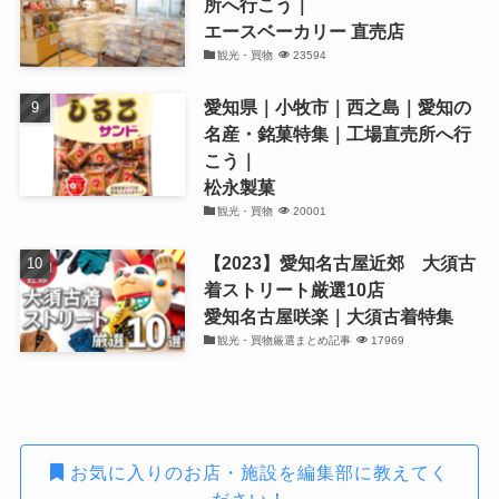
所へ行こう｜
エースベーカリー 直売店
観光・買物
23594
愛知県｜小牧市｜西之島｜愛知の
名産・銘菓特集｜工場直売所へ行
こう｜
松永製菓
観光・買物
20001
【2023】愛知名古屋近郊 大須古
着ストリート厳選10店
愛知名古屋咲楽｜大須古着特集
観光・買物厳選まとめ記事
17969
お気に入りのお店・施設を編集部に教えてく
ださい！