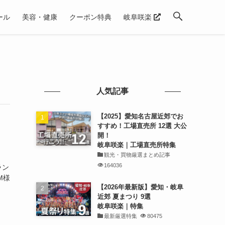
ール
美容・健康
クーポン特典
岐阜咲楽
人気記事
【2025】愛知名古屋近郊でお
すすめ！工場直売所 12選 大公
開！
岐阜咲楽｜工場直売所特集
観光・買物厳選まとめ記事
164036
ラン
M様
【2026年最新版】愛知・岐阜
近郊 夏まつり 9選
岐阜咲楽｜特集
最新厳選特集
80475