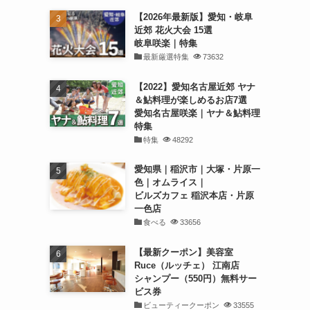
【2026年最新版】愛知・岐阜
近郊 花火大会 15選
岐阜咲楽｜特集
最新厳選特集
73632
【2022】愛知名古屋近郊 ヤナ
＆鮎料理が楽しめるお店7選
愛知名古屋咲楽｜ヤナ＆鮎料理
特集
特集
48292
愛知県｜稲沢市｜大塚・片原一
色｜オムライス｜
ビルズカフェ 稲沢本店・片原
一色店
食べる
33656
【最新クーポン】美容室
Ruce（ルッチェ） 江南店
シャンプー（550円）無料サー
ビス券
ビューティークーポン
33555