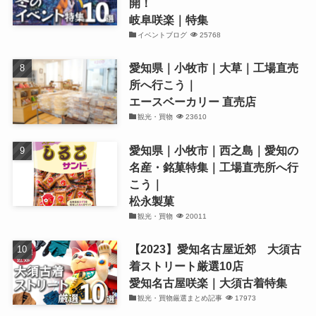
開！
岐阜咲楽｜特集
イベントブログ
25768
愛知県｜小牧市｜大草｜工場直売
所へ行こう｜
エースベーカリー 直売店
観光・買物
23610
愛知県｜小牧市｜西之島｜愛知の
名産・銘菓特集｜工場直売所へ行
こう｜
松永製菓
観光・買物
20011
【2023】愛知名古屋近郊 大須古
着ストリート厳選10店
愛知名古屋咲楽｜大須古着特集
観光・買物厳選まとめ記事
17973