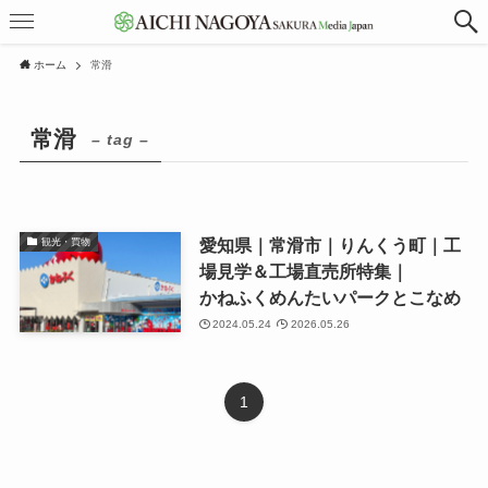
ホーム
常滑
常滑
– tag –
愛知県｜常滑市｜りんくう町｜工
観光・買物
場見学＆工場直売所特集｜
かねふくめんたいパークとこなめ
2024.05.24
2026.05.26
1