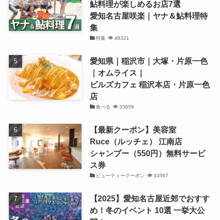
鮎料理が楽しめるお店7選
愛知名古屋咲楽｜ヤナ＆鮎料理特
集
特集
48321
愛知県｜稲沢市｜大塚・片原一色
｜オムライス｜
ビルズカフェ 稲沢本店・片原一色
店
食べる
33659
【最新クーポン】美容室
Ruce（ルッチェ） 江南店
シャンプー（550円）無料サービ
ス券
ビューティークーポン
33567
【2025】愛知名古屋近郊でおすす
め！冬のイベント 10選 一挙大公