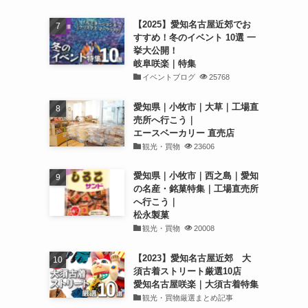
【2025】愛知名古屋近郊でお
すすめ！冬のイベント 10選 一
挙大公開！
岐阜咲楽｜特集
イベントブログ
25768
愛知県｜小牧市｜大草｜工場直
売所へ行こう｜
エースベーカリー 直売店
観光・買物
23606
愛知県｜小牧市｜西之島｜愛知
の名産・銘菓特集｜工場直売所
へ行こう｜
松永製菓
観光・買物
20008
【2023】愛知名古屋近郊 大
須古着ストリート厳選10店
愛知名古屋咲楽｜大須古着特集
観光・買物厳選まとめ記事