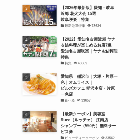
【2026年最新版】愛知・岐阜
近郊 花火大会 15選
岐阜咲楽｜特集
最新厳選特集
73634
【2022】愛知名古屋近郊 ヤナ
＆鮎料理が楽しめるお店7選
愛知名古屋咲楽｜ヤナ＆鮎料理
特集
特集
48309
愛知県｜稲沢市｜大塚・片原一
色｜オムライス｜
ビルズカフェ 稲沢本店・片原
一色店
食べる
33657
【最新クーポン】美容室
Ruce（ルッチェ） 江南店
シャンプー（550円）無料サー
ビス券
ビューティークーポン
33562