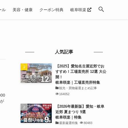
ール
美容・健康
クーポン特典
岐阜咲楽
人気記事
【2025】愛知名古屋近郊でお
すすめ！工場直売所 12選 大公
開！
岐阜咲楽｜工場直売所特集
観光・買物厳選まとめ記事
164052
00
字が
【2026年最新版】愛知・岐阜
近郊 夏まつり 9選
岐阜咲楽｜特集
最新厳選特集
80483