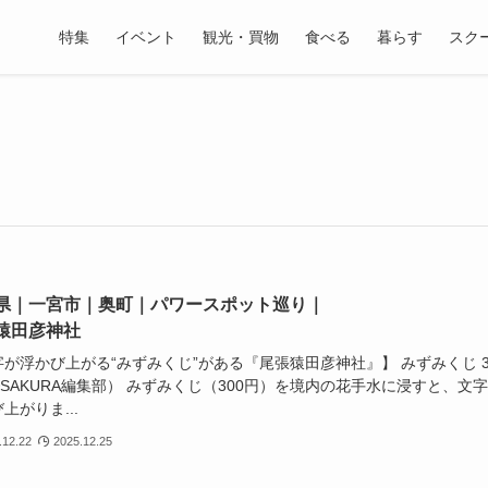
特集
イベント
観光・買物
食べる
暮らす
スク
県｜一宮市｜奥町｜パワースポット巡り｜
猿田彦神社
が浮かび上がる“みずみくじ”がある『尾張猿田彦神社』】 みずみくじ 3
️SAKURA編集部） みずみくじ（300円）を境内の花手水に浸すと、文
上がりま...
.12.22
2025.12.25