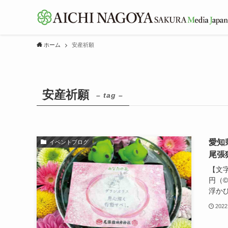
ホーム
安産祈願
安産祈願
– tag –
愛知
イベントブログ
尾張
【文字
円（©
浮かび
2022