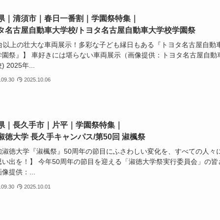
県｜清須市｜春日一番割｜学園祭特集｜
タ名古屋自動車大学校/トヨタ名古屋自動車大学校学園祭
0台以上の壮大な車両展示！多彩な子ども縁日もある『トヨタ名古屋自動
学園祭』】 車好きには堪らない車両展示（画像提供：トヨタ名古屋自動
 2025年...
.09.30
2025.10.06
県｜長久手市｜片平｜学園祭特集｜
淑徳大学 長久手キャンパス/第50回 淑楓祭
知淑徳大学『淑楓祭』50周年の節目にふさわしい変化を、すべての人々
思い出を！】 今年50周年の節目を迎える「淑徳大学祭実行委員会」の皆
像提供：...
.09.30
2025.10.01