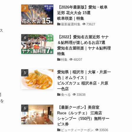
【2026年最新版】愛知・岐阜
近郊 花火大会 15選
岐阜咲楽｜特集
最新厳選特集
73627
ス
【2022】愛知名古屋近郊 ヤナ
＆鮎料理が楽しめるお店7選
愛知名古屋咲楽｜ヤナ＆鮎料理
特集
特集
48207
愛知県｜稲沢市｜大塚・片原一
色｜オムライス｜
ビルズカフェ 稲沢本店・片原
一色店
開
食べる
33638
回を
【最新クーポン】美容室
Ruce（ルッチェ） 江南店
シャンプー（550円）無料サー
ビス券
ビューティークーポン
33506