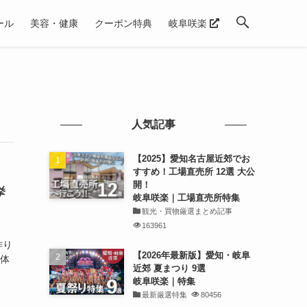
ール
美容・健康
クーポン特典
岐阜咲楽
人気記事
【2025】愛知名古屋近郊でお
すすめ！工場直売所 12選 大公
開！
挙
岐阜咲楽｜工場直売所特集
観光・買物厳選まとめ記事
163961
作り
【2026年最新版】愛知・岐阜
を体
近郊 夏まつり 9選
岐阜咲楽｜特集
最新厳選特集
80456