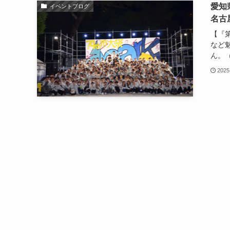
愛知
イベントブログ
名古
【『
など魅
ん。（
2025