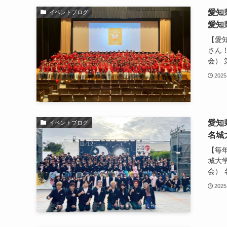
愛知
イベントブログ
愛知
【愛
さん
会） 第
2025
愛知
イベントブログ
名城
【毎
城大
会） 
2025