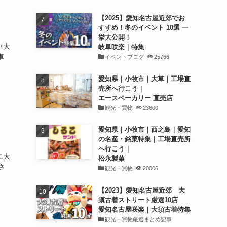
【2025】愛知名古屋近郊でお
すすめ！冬のイベント 10選 一
挙大公開！
車大
岐阜咲楽｜特集
車
イベントブログ
25766
愛知県｜小牧市｜大草｜工場直
売所へ行こう｜
エースベーカリー 直売店
観光・買物
23600
愛知県｜小牧市｜西之島｜愛知
の名産・銘菓特集｜工場直売所
へ行こう｜
に大
松永製菓
さ
観光・買物
20006
【2023】愛知名古屋近郊 大
須古着ストリート厳選10店
愛知名古屋咲楽｜大須古着特集
観光・買物厳選まとめ記事