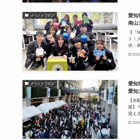
愛知
イベントブログ
南山大
【『N
ト！
供：南
2025
愛知
イベントブログ
愛知
【名
催】
迎える
2025