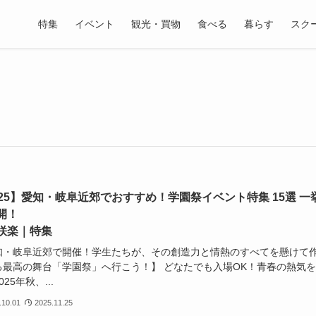
特集
イベント
観光・買物
食べる
暮らす
スク
025】愛知・岐阜近郊でおすすめ！学園祭イベント特集 15選 一
開！
咲楽｜特集
知・岐阜近郊で開催！学生たちが、その創造力と情熱のすべてを懸けて
る最高の舞台「学園祭」へ行こう！】 どなたでも入場OK！青春の熱気
25年秋、...
.10.01
2025.11.25