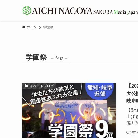
ホーム
学園祭
学園祭
– tag –
【2
イベントブログ
大公
岐阜
【愛
上げ
感！20
2025