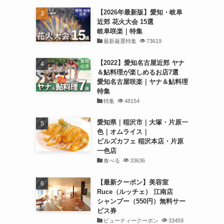
【2026年最新版】愛知・岐阜
近郊 花火大会 15選
岐阜咲楽｜特集
最新厳選特集
73619
【2022】愛知名古屋近郊 ヤナ
＆鮎料理が楽しめるお店7選
愛知名古屋咲楽｜ヤナ＆鮎料理
特集
特集
48154
愛知県｜稲沢市｜大塚・片原一
色｜オムライス｜
ビルズカフェ 稲沢本店・片原
一色店
食べる
33636
【最新クーポン】美容室
Ruce（ルッチェ） 江南店
シャンプー（550円）無料サー
ビス券
ビューティークーポン
33459