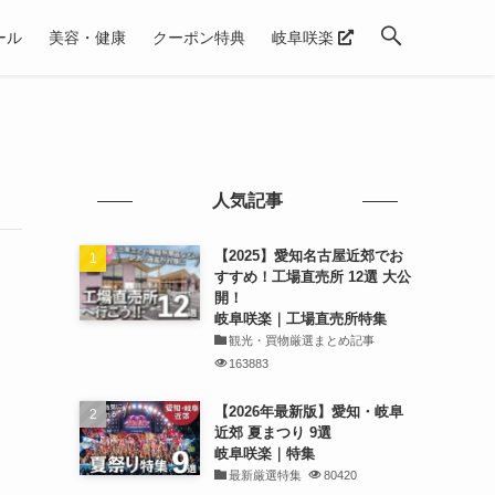
ール
美容・健康
クーポン特典
岐阜咲楽
人気記事
【2025】愛知名古屋近郊でお
すすめ！工場直売所 12選 大公
開！
岐阜咲楽｜工場直売所特集
観光・買物厳選まとめ記事
163883
【2026年最新版】愛知・岐阜
近郊 夏まつり 9選
岐阜咲楽｜特集
最新厳選特集
80420