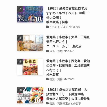
【2025】愛知名古屋近郊でお
すすめ！冬のイベント 10選 一
挙大公開！
岐阜咲楽｜特集
イベントブログ
25766
愛知県｜小牧市｜大草｜工場直
売所へ行こう｜
エースベーカリー 直売店
観光・買物
23594
愛知県｜小牧市｜西之島｜愛知
の名産・銘菓特集｜工場直売所
へ行こう｜
松永製菓
観光・買物
20001
【2023】愛知名古屋近郊 大
須古着ストリート厳選10店
愛知名古屋咲楽｜大須古着特集
観光・買物厳選まとめ記事