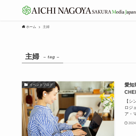
ホーム
主婦
主婦
– tag –
愛知
イベントブログ
CHE
【シン
ロジ
ア・マ
2024