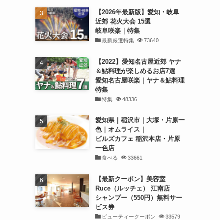
【2026年最新版】愛知・岐阜
近郊 花火大会 15選
岐阜咲楽｜特集
最新厳選特集
73640
【2022】愛知名古屋近郊 ヤナ
＆鮎料理が楽しめるお店7選
愛知名古屋咲楽｜ヤナ＆鮎料理
特集
特集
48336
愛知県｜稲沢市｜大塚・片原一
色｜オムライス｜
ビルズカフェ 稲沢本店・片原
一色店
食べる
33661
【最新クーポン】美容室
Ruce（ルッチェ） 江南店
シャンプー（550円）無料サー
ビス券
ビューティークーポン
33579