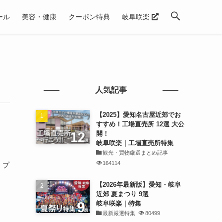
ール
美容・健康
クーポン特典
岐阜咲楽
人気記事
【2025】愛知名古屋近郊でお
すすめ！工場直売所 12選 大公
開！
岐阜咲楽｜工場直売所特集
観光・買物厳選まとめ記事
164114
 プ
【2026年最新版】愛知・岐阜
近郊 夏まつり 9選
岐阜咲楽｜特集
最新厳選特集
80499