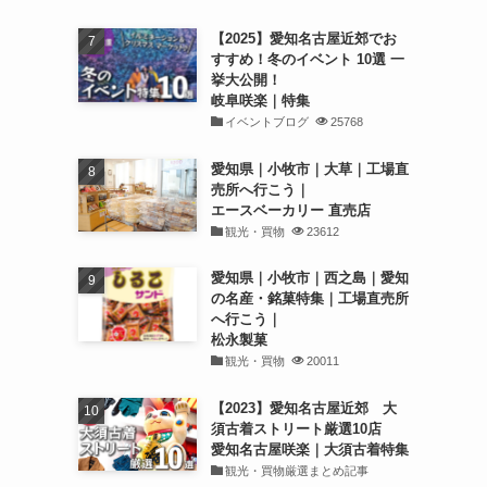
【2025】愛知名古屋近郊でお
すすめ！冬のイベント 10選 一
挙大公開！
岐阜咲楽｜特集
イベントブログ
25768
愛知県｜小牧市｜大草｜工場直
売所へ行こう｜
エースベーカリー 直売店
観光・買物
23612
愛知県｜小牧市｜西之島｜愛知
の名産・銘菓特集｜工場直売所
へ行こう｜
松永製菓
観光・買物
20011
【2023】愛知名古屋近郊 大
須古着ストリート厳選10店
愛知名古屋咲楽｜大須古着特集
観光・買物厳選まとめ記事