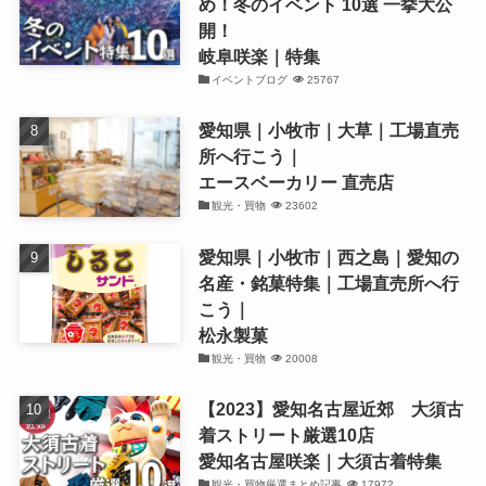
め！冬のイベント 10選 一挙大公
開！
岐阜咲楽｜特集
イベントブログ
25767
愛知県｜小牧市｜大草｜工場直売
所へ行こう｜
エースベーカリー 直売店
観光・買物
23602
愛知県｜小牧市｜西之島｜愛知の
名産・銘菓特集｜工場直売所へ行
こう｜
松永製菓
観光・買物
20008
【2023】愛知名古屋近郊 大須古
着ストリート厳選10店
愛知名古屋咲楽｜大須古着特集
観光・買物厳選まとめ記事
17972