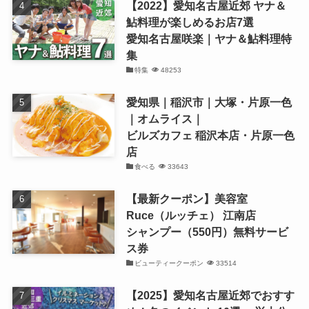
【2022】愛知名古屋近郊 ヤナ＆
鮎料理が楽しめるお店7選
愛知名古屋咲楽｜ヤナ＆鮎料理特
集
特集
48253
愛知県｜稲沢市｜大塚・片原一色
｜オムライス｜
ビルズカフェ 稲沢本店・片原一色
店
食べる
33643
【最新クーポン】美容室
Ruce（ルッチェ） 江南店
シャンプー（550円）無料サービ
ス券
ビューティークーポン
33514
【2025】愛知名古屋近郊でおすす