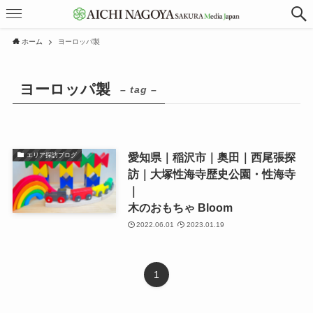
ホーム
ヨーロッパ製
ヨーロッパ製
– tag –
愛知県｜稲沢市｜奥田｜西尾張探
エリア探訪ブログ
訪｜大塚性海寺歴史公園・性海寺
｜
木のおもちゃ Bloom
2022.06.01
2023.01.19
1