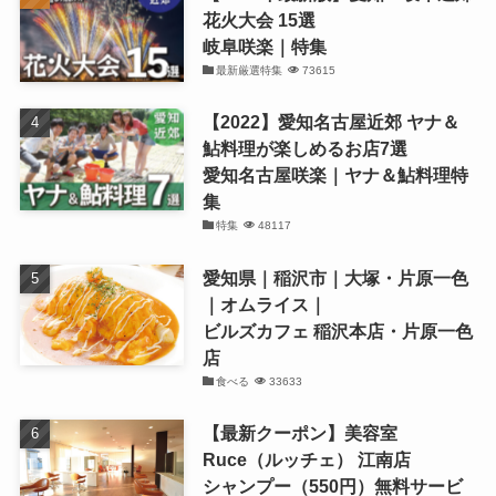
花火大会 15選
岐阜咲楽｜特集
最新厳選特集
73615
【2022】愛知名古屋近郊 ヤナ＆
鮎料理が楽しめるお店7選
愛知名古屋咲楽｜ヤナ＆鮎料理特
集
特集
48117
愛知県｜稲沢市｜大塚・片原一色
｜オムライス｜
ビルズカフェ 稲沢本店・片原一色
店
食べる
33633
【最新クーポン】美容室
Ruce（ルッチェ） 江南店
シャンプー（550円）無料サービ