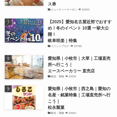
ス券
ビューティークーポン
33453
【2025】愛知名古屋近郊でおすす
め！冬のイベント 10選 一挙大公
開！
岐阜咲楽｜特集
イベントブログ
25766
愛知県｜小牧市｜大草｜工場直売
所へ行こう｜
エースベーカリー 直売店
観光・買物
23591
愛知県｜小牧市｜西之島｜愛知の
名産・銘菓特集｜工場直売所へ行
こう｜
松永製菓
観光・買物
20001