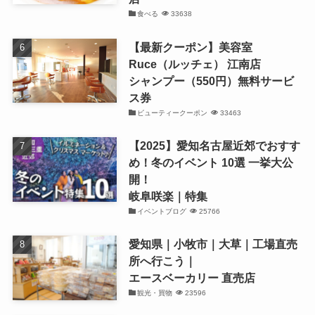
食べる
33638
【最新クーポン】美容室
Ruce（ルッチェ） 江南店
シャンプー（550円）無料サービ
ス券
ビューティークーポン
33463
【2025】愛知名古屋近郊でおすす
め！冬のイベント 10選 一挙大公
開！
岐阜咲楽｜特集
イベントブログ
25766
愛知県｜小牧市｜大草｜工場直売
所へ行こう｜
エースベーカリー 直売店
観光・買物
23596