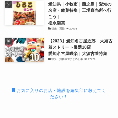
愛知県｜小牧市｜西之島｜愛知の
名産・銘菓特集｜工場直売所へ行
こう｜
松永製菓
観光・買物
20003
【2023】愛知名古屋近郊 大須古
着ストリート厳選10店
愛知名古屋咲楽｜大須古着特集
観光・買物厳選まとめ記事
17970
お気に入りのお店・施設を編集部に教えてく
ださい！