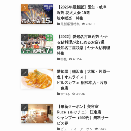
【2026年最新版】愛知・岐阜
近郊 花火大会 15選
岐阜咲楽｜特集
最新厳選特集
73619
【2022】愛知名古屋近郊 ヤナ
＆鮎料理が楽しめるお店7選
愛知名古屋咲楽｜ヤナ＆鮎料理
特集
特集
48154
愛知県｜稲沢市｜大塚・片原一
色｜オムライス｜
ビルズカフェ 稲沢本店・片原
一色店
食べる
33636
【最新クーポン】美容室
Ruce（ルッチェ） 江南店
シャンプー（550円）無料サー
ビス券
ビューティークーポン
33459