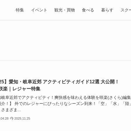
特集
イベント
観光・買物
食べる
暮らす
スク
025】愛知・岐阜近郊 アクティビティガイド12選 大公開！
咲楽｜レジャー特集
知岐阜近郊でアクティビティ！爽快感を味わえる体験を咲楽(さくら)編
紹介！】 外でのレジャーにぴったりなシーズン到来！「空」「水」「陸
さまざま...
.04.28
2025.11.25