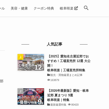
ール
美容・健康
クーポン特典
岐阜咲楽
人気記事
【2025】愛知名古屋近郊でお
すすめ！工場直売所 12選 大公
開！
岐阜咲楽｜工場直売所特集
観光・買物厳選まとめ記事
163879
集部
」
【2026年最新版】愛知・岐阜
近郊 夏まつり 9選
岐阜咲楽｜特集
最新厳選特集
80420