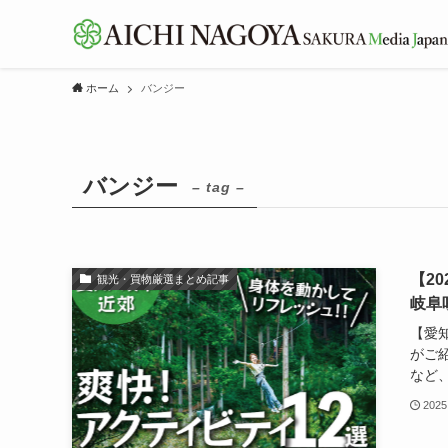
ホーム
バンジー
バンジー
– tag –
【2
観光・買物厳選まとめ記事
岐阜
【愛
がご
など、
2025