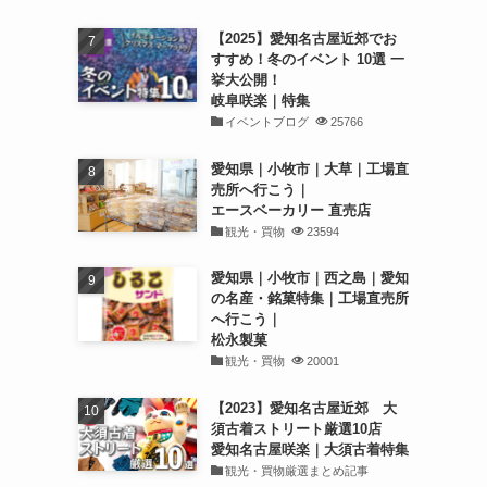
【2025】愛知名古屋近郊でお
すすめ！冬のイベント 10選 一
挙大公開！
岐阜咲楽｜特集
イベントブログ
25766
愛知県｜小牧市｜大草｜工場直
売所へ行こう｜
エースベーカリー 直売店
観光・買物
23594
愛知県｜小牧市｜西之島｜愛知
の名産・銘菓特集｜工場直売所
へ行こう｜
松永製菓
観光・買物
20001
【2023】愛知名古屋近郊 大
須古着ストリート厳選10店
愛知名古屋咲楽｜大須古着特集
観光・買物厳選まとめ記事