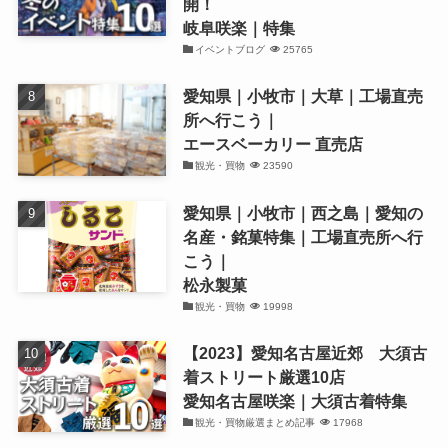
開！
岐阜咲楽｜特集
イベントブログ
25765
愛知県｜小牧市｜大草｜工場直売
所へ行こう｜
エースベーカリー 直売店
観光・買物
23590
愛知県｜小牧市｜西之島｜愛知の
名産・銘菓特集｜工場直売所へ行
こう｜
松永製菓
観光・買物
19998
【2023】愛知名古屋近郊 大須古
着ストリート厳選10店
愛知名古屋咲楽｜大須古着特集
観光・買物厳選まとめ記事
17968