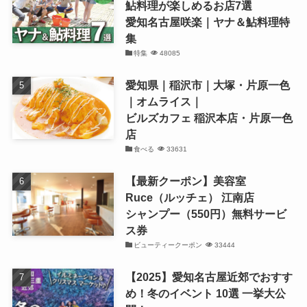
鮎料理が楽しめるお店7選
愛知名古屋咲楽｜ヤナ＆鮎料理特
集
特集
48085
愛知県｜稲沢市｜大塚・片原一色
｜オムライス｜
ビルズカフェ 稲沢本店・片原一色
店
食べる
33631
【最新クーポン】美容室
Ruce（ルッチェ） 江南店
シャンプー（550円）無料サービ
ス券
ビューティークーポン
33444
【2025】愛知名古屋近郊でおすす
め！冬のイベント 10選 一挙大公