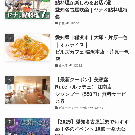
鮎料理が楽しめるお店7選
愛知名古屋咲楽｜ヤナ＆鮎料理特
集
特集
48096
愛知県｜稲沢市｜大塚・片原一色
｜オムライス｜
ビルズカフェ 稲沢本店・片原一色
店
食べる
33632
【最新クーポン】美容室
Ruce（ルッチェ） 江南店
シャンプー（550円）無料サービ
ス券
ビューティークーポン
33448
【2025】愛知名古屋近郊でおすす
め！冬のイベント 10選 一挙大公