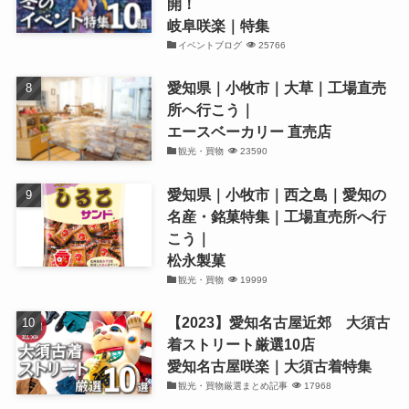
開！
岐阜咲楽｜特集
イベントブログ
25766
愛知県｜小牧市｜大草｜工場直売
所へ行こう｜
エースベーカリー 直売店
観光・買物
23590
愛知県｜小牧市｜西之島｜愛知の
名産・銘菓特集｜工場直売所へ行
こう｜
松永製菓
観光・買物
19999
【2023】愛知名古屋近郊 大須古
着ストリート厳選10店
愛知名古屋咲楽｜大須古着特集
観光・買物厳選まとめ記事
17968