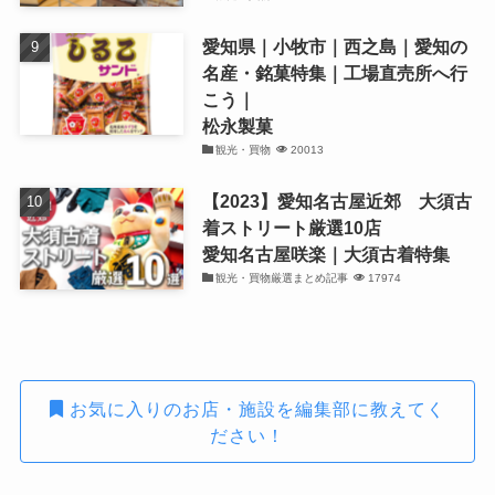
愛知県｜小牧市｜西之島｜愛知の
名産・銘菓特集｜工場直売所へ行
こう｜
松永製菓
観光・買物
20013
【2023】愛知名古屋近郊 大須古
着ストリート厳選10店
愛知名古屋咲楽｜大須古着特集
観光・買物厳選まとめ記事
17974
お気に入りのお店・施設を編集部に教えてく
ださい！