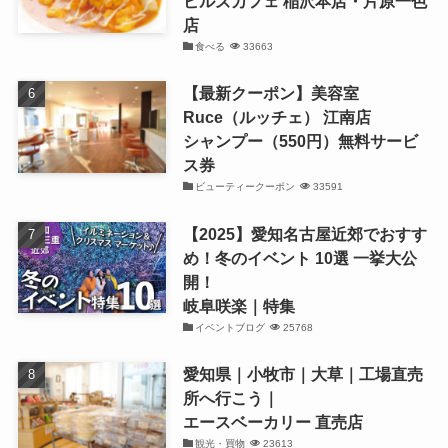
ビルズカフェ 稲沢本店・片原一色
店
食べる
33663
【最新クーポン】美容室
Ruce（ルッチェ） 江南店
シャンプー（550円）無料サービ
ス券
ビューティークーポン
33591
【2025】愛知名古屋近郊でおすす
め！冬のイベント 10選 一挙大公
開！
岐阜咲楽｜特集
イベントブログ
25768
愛知県｜小牧市｜大草｜工場直売
所へ行こう｜
エースベーカリー 直売店
観光・買物
23613